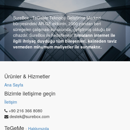
SureBox , TeGeMe Teknoloji Geliştirme Merkezi
bünyesindeki AR-GE ekibinin, 2000 yılından beri
süregelen çalışması sonucunda, geliştirmiş olduğu bir
cihazdır. SureBox ile hedeflenen;
firmaların internet ile
ilgili ihtiyaç duyduğu tüm bileşenleri, kaliteden taviz
vermeden minumum maliyetler ile sunmaktır..
Ürünler & Hizmetler
Ana Sayfa
Bizimle iletişime geçin
İletişim
+90 216 366 8080
destek@surebox.com
TeGeMe
-
Hakkımızda