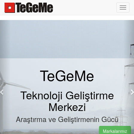
Toggl
navig
TeGeMe
SureBox ,
süregelen
eknoloji Geliştirme
Daha Fazla
Merkezi
ştırma ve Geliştirmenin Gücü
Markalarımız