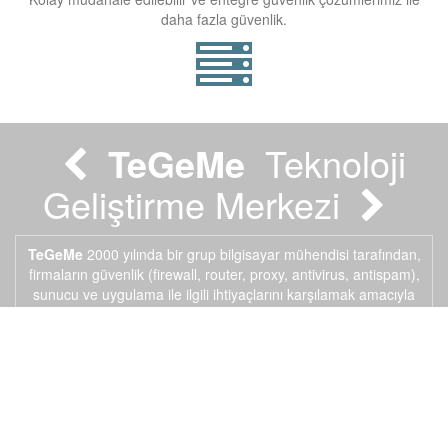
daha fazla güvenlik.
Sunucu
Gerekli altyapıya sahip olabileceksiniz.
T
eGeMe
Teknoloji
Geliştirme Merkezi
Uygulama
TeGeMe
2000 yılında bir grup bilgisayar mühendisi tarafından,
İhtiyacınız olan uygulamaları entegre çözümlerimiz ile
firmaların güvenlik (firewall, router, proxy, antivirus, antispam),
kullanabileceksiniz.
sunucu ve uygulama ile ilgili ihtiyaçlarını karşılamak amacıyla
kurulmuştur.