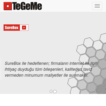
Toggl
navig
SureBox ile hedeflenen; firmaların internet ile ilgili
ihtiyaç duyduğu tüm bileşenleri, kaliteden taviz
vermeden minumum maliyetler ile sunmaktır.